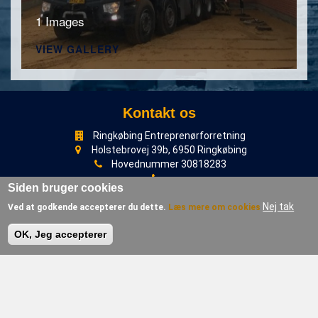
1 Images
VIEW GALLERY
Kontakt os
Ringkøbing Entreprenørforretning
Holstebrovej 39b, 6950 Ringkøbing
Hovednummer 30818283
Siden bruger cookies
akselopstrup@mail.dk
CVR nr. 29 71 07 08
Nej tak
Ved at godkende accepterer du dette.
Læs mere om cookies
Bankkonto: 9629 8980411266
OK, Jeg accepterer
Facebook
Ølstrup Vognmandsforretning
Ølstrup Vognmandsforretning er blevet en del af Ringkøbing
Entreprenørforretning.