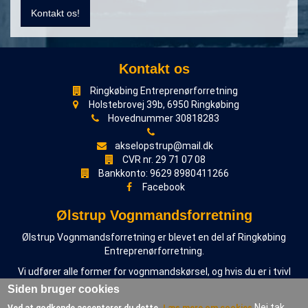
Kontakt os!
Kontakt os
Ringkøbing Entreprenørforretning
Holstebrovej 39b, 6950 Ringkøbing
Hovednummer 30818283
akselopstrup@mail.dk
CVR nr. 29 71 07 08
Bankkonto: 9629 8980411266
Facebook
Ølstrup Vognmandsforretning
Ølstrup Vognmandsforretning er blevet en del af Ringkøbing
Entreprenørforretning.
Vi udfører alle former for vognmandskørsel, og hvis du er i tvivl
om vi kan hjælpe dig, er du velkommen til at kontakte os på
Siden bruger cookies
følgende telefonnumre:
Nej tak