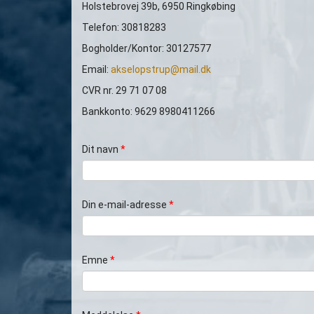
Holstebrovej 39b, 6950 Ringkøbing
Telefon: 30818283
Bogholder/Kontor: 30127577
Email:
akselopstrup@mail.dk
CVR nr. 29 71 07 08
Bankkonto: 9629 8980411266
Dit navn
*
Din e-mail-adresse
*
Emne
*