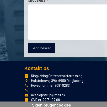
Meddelelse
*
Kontakt os
Ringkøbing Entreprenørforretning
Holstebrovej 39b, 6950 Ringkøbing
Hovednummer 30818283
akselopstrup@mail.dk
CVR nr. 29 71 07 08
Bankkonto: 9629 8980411266
Siden bruger cookies