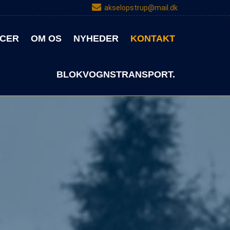
akselopstrup@mail.dk
CER
OM OS
NYHEDER
KONTAKT
BLOKVOGNSTRANSPORT.