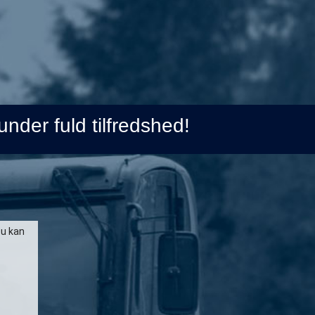
under fuld tilfredshed!
Du kan