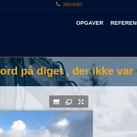
30818283
OPGAVER
REFEREN
ord på diget , der ikke var