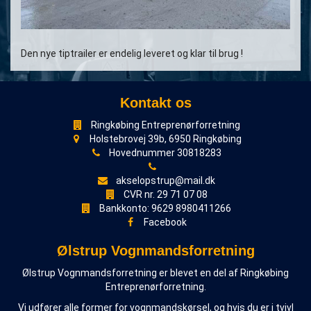
Den nye tiptrailer er endelig leveret og klar til brug !
Kontakt os
Ringkøbing Entreprenørforretning
Holstebrovej 39b, 6950 Ringkøbing
Hovednummer 30818283
akselopstrup@mail.dk
CVR nr. 29 71 07 08
Bankkonto: 9629 8980411266
Facebook
Ølstrup Vognmandsforretning
Ølstrup Vognmandsforretning er blevet en del af Ringkøbing
Entreprenørforretning.
Vi udfører alle former for vognmandskørsel, og hvis du er i tvivl