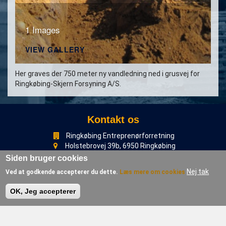
1 Images
VIEW GALLERY
Her graves der 750 meter ny vandledning ned i grusvej for
Ringkøbing-Skjern Forsyning A/S.
Kontakt os
Ringkøbing Entreprenørforretning
Holstebrovej 39b, 6950 Ringkøbing
Hovednummer 30818283
Siden bruger cookies
Nej tak
Ved at godkende accepterer du dette.
Læs mere om cookies
akselopstrup@mail.dk
CVR nr. 29 71 07 08
OK, Jeg accepterer
Bankkonto: 9629 8980411266
Facebook