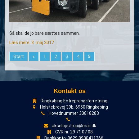
Så skal de jo bare sættes sammen.
Læs mere: 3. maj 2017
Sider
Start
«
1
2
3
4
5
Kontakt os
Ringkøbing Entreprenørforretning
Holstebrovej 39b, 6950 Ringkøbing
Hovednummer 30818283
akselopstrup@mail.dk
CVR nr. 29 71 07 08
Bankkonto: 9629 8980411266